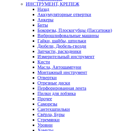
ИНСТРУМЕНТ, КРЕПЕЖ
Назад
Аккумуляторные отвертки
Анкеры
Биты
Бокорезы, Плоскогубцы (Пассатижи)
Виброшлифовальные машины
Гайки, шайбы, шпильки
Дюбели, Дюбель-гвозди
Запчасти, расходники
Измерительный инструмент
Кисти
Масла, Автошампуни
Монтажный инструмент
Отвертки
Отрезные диски
Перфорированная лента
Пилки для лобзика
Прочее
Саморезы
Сантехшпильки
Свёрла, Буры
Стремянки
Уровни
Хомуты