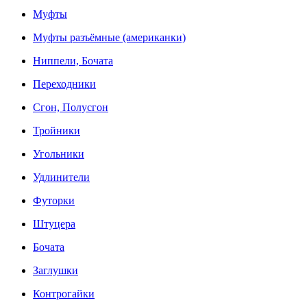
Муфты
Муфты разъёмные (американки)
Ниппели, Бочата
Переходники
Сгон, Полусгон
Тройники
Угольники
Удлинители
Футорки
Штуцера
Бочата
Заглушки
Контрогайки