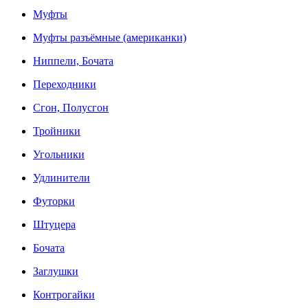
Муфты
Муфты разъёмные (американки)
Ниппели, Бочата
Переходники
Сгон, Полусгон
Тройники
Угольники
Удлинители
Футорки
Штуцера
Бочата
Заглушки
Контрогайки