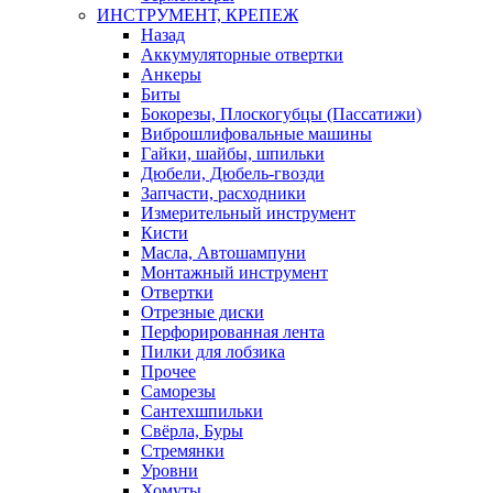
ИНСТРУМЕНТ, КРЕПЕЖ
Назад
Аккумуляторные отвертки
Анкеры
Биты
Бокорезы, Плоскогубцы (Пассатижи)
Виброшлифовальные машины
Гайки, шайбы, шпильки
Дюбели, Дюбель-гвозди
Запчасти, расходники
Измерительный инструмент
Кисти
Масла, Автошампуни
Монтажный инструмент
Отвертки
Отрезные диски
Перфорированная лента
Пилки для лобзика
Прочее
Саморезы
Сантехшпильки
Свёрла, Буры
Стремянки
Уровни
Хомуты