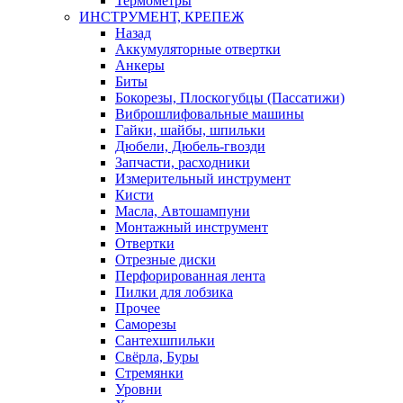
Термометры
ИНСТРУМЕНТ, КРЕПЕЖ
Назад
Аккумуляторные отвертки
Анкеры
Биты
Бокорезы, Плоскогубцы (Пассатижи)
Виброшлифовальные машины
Гайки, шайбы, шпильки
Дюбели, Дюбель-гвозди
Запчасти, расходники
Измерительный инструмент
Кисти
Масла, Автошампуни
Монтажный инструмент
Отвертки
Отрезные диски
Перфорированная лента
Пилки для лобзика
Прочее
Саморезы
Сантехшпильки
Свёрла, Буры
Стремянки
Уровни