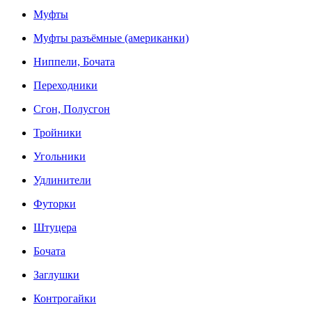
Муфты
Муфты разъёмные (американки)
Ниппели, Бочата
Переходники
Сгон, Полусгон
Тройники
Угольники
Удлинители
Футорки
Штуцера
Бочата
Заглушки
Контрогайки