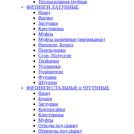
Теплоизоляция трубная
ФИТИНГИ ЛАТУННЫЕ
Назад
Врезки
Заглушки
Крестовины
Муфты
Муфты разъёмные (американки)
Ниппели, Бочата
Переходники
Сгон, Полусгон
Тройники
Угольники
Удлинители
Футорки
Штуцера
ФИТИНГИ СТАЛЬНЫЕ и ЧУГУННЫЕ
Назад
Бочата
Заглушки
Контрогайки
Крестовины
Муфты
Отводы под сварку
Переходы под сварку