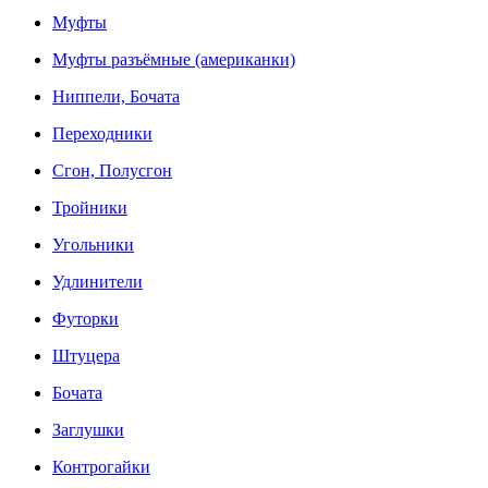
Муфты
Муфты разъёмные (американки)
Ниппели, Бочата
Переходники
Сгон, Полусгон
Тройники
Угольники
Удлинители
Футорки
Штуцера
Бочата
Заглушки
Контрогайки