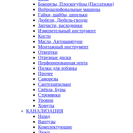
Бокорезы, Плоскогубцы (Пассатижи)
Виброшлифовальные машины
Гайки, шайбы, шпильки
Дюбели, Дюбель-гвозди
Запчасти, расходники
Измерительный инструмент
Кисти
Масла, Автошампуни
Монтажный инструмент
Отвертки
Отрезные диски
Перфорированная лента
Пилки для лобзика
Прочее
Саморезы
Сантехшпильки
Свёрла, Буры
Стремянки
Уровни
Хомуты
КАНАЛИЗАЦИЯ
Назад
Вантузы
Комплектующие
Люки