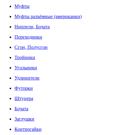
Муфты
Муфты разъёмные (американки)
Ниппели, Бочата
Переходники
Сгон, Полусгон
Тройники
Угольники
Удлинители
Футорки
Штуцера
Бочата
Заглушки
Контрогайки