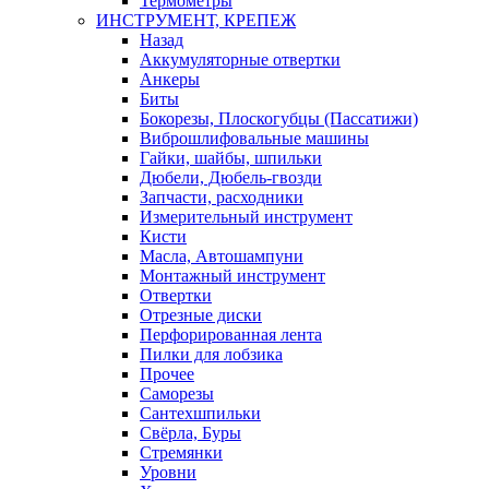
Термометры
ИНСТРУМЕНТ, КРЕПЕЖ
Назад
Аккумуляторные отвертки
Анкеры
Биты
Бокорезы, Плоскогубцы (Пассатижи)
Виброшлифовальные машины
Гайки, шайбы, шпильки
Дюбели, Дюбель-гвозди
Запчасти, расходники
Измерительный инструмент
Кисти
Масла, Автошампуни
Монтажный инструмент
Отвертки
Отрезные диски
Перфорированная лента
Пилки для лобзика
Прочее
Саморезы
Сантехшпильки
Свёрла, Буры
Стремянки
Уровни