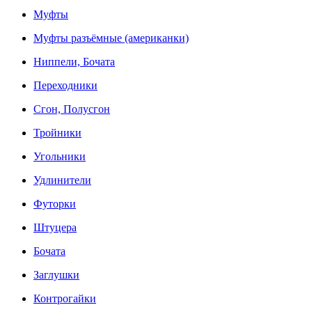
Муфты
Муфты разъёмные (американки)
Ниппели, Бочата
Переходники
Сгон, Полусгон
Тройники
Угольники
Удлинители
Футорки
Штуцера
Бочата
Заглушки
Контрогайки