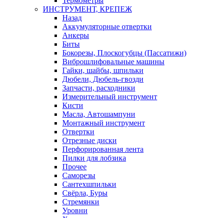
Термометры
ИНСТРУМЕНТ, КРЕПЕЖ
Назад
Аккумуляторные отвертки
Анкеры
Биты
Бокорезы, Плоскогубцы (Пассатижи)
Виброшлифовальные машины
Гайки, шайбы, шпильки
Дюбели, Дюбель-гвозди
Запчасти, расходники
Измерительный инструмент
Кисти
Масла, Автошампуни
Монтажный инструмент
Отвертки
Отрезные диски
Перфорированная лента
Пилки для лобзика
Прочее
Саморезы
Сантехшпильки
Свёрла, Буры
Стремянки
Уровни