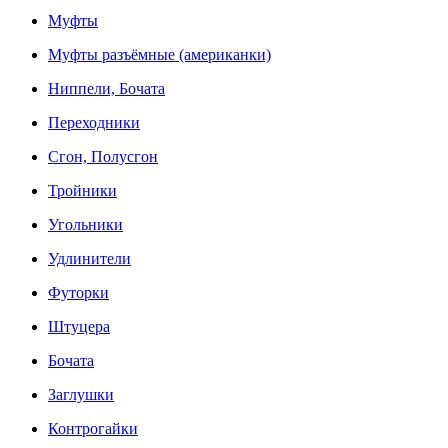
Муфты
Муфты разъёмные (американки)
Ниппели, Бочата
Переходники
Сгон, Полусгон
Тройники
Угольники
Удлинители
Футорки
Штуцера
Бочата
Заглушки
Контрогайки