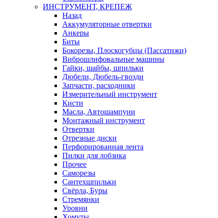
ИНСТРУМЕНТ, КРЕПЕЖ
Назад
Аккумуляторные отвертки
Анкеры
Биты
Бокорезы, Плоскогубцы (Пассатижи)
Виброшлифовальные машины
Гайки, шайбы, шпильки
Дюбели, Дюбель-гвозди
Запчасти, расходники
Измерительный инструмент
Кисти
Масла, Автошампуни
Монтажный инструмент
Отвертки
Отрезные диски
Перфорированная лента
Пилки для лобзика
Прочее
Саморезы
Сантехшпильки
Свёрла, Буры
Стремянки
Уровни
Хомуты