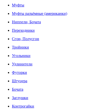
Муфты
Муфты разъёмные (американки)
Ниппели, Бочата
Переходники
Сгон, Полусгон
Тройники
Угольники
Удлинители
Футорки
Штуцера
Бочата
Заглушки
Контрогайки