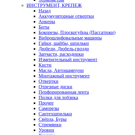
ИНСТРУМЕНТ, КРЕПЕЖ
Назад
Аккумуляторные отвертки
Анкеры
Биты
Бокорезы, Плоскогубцы (Пассатижи)
Виброшлифовальные машины
Гайки, шайбы, шпильки
Дюбели, Дюбель-гвозди
Запчасти, расходники
Измерительный инструмент
Кисти
Масла, Автошампуни
Монтажный инструмент
Отвертки
Отрезные диски
Перфорированная лента
Пилки для лобзика
Прочее
Саморезы
Сантехшпильки
Свёрла, Буры
Стремянки
Уровни