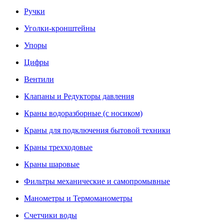
Ручки
Уголки-кронштейны
Упоры
Цифры
Вентили
Клапаны и Редукторы давления
Краны водоразборные (с носиком)
Краны для подключения бытовой техники
Краны трехходовые
Краны шаровые
Фильтры механические и самопромывные
Манометры и Термоманометры
Счетчики воды