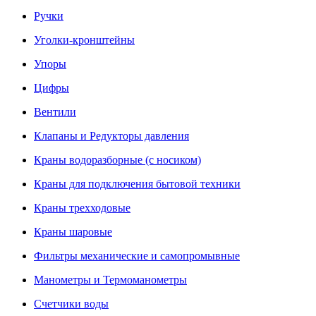
Ручки
Уголки-кронштейны
Упоры
Цифры
Вентили
Клапаны и Редукторы давления
Краны водоразборные (с носиком)
Краны для подключения бытовой техники
Краны трехходовые
Краны шаровые
Фильтры механические и самопромывные
Манометры и Термоманометры
Счетчики воды