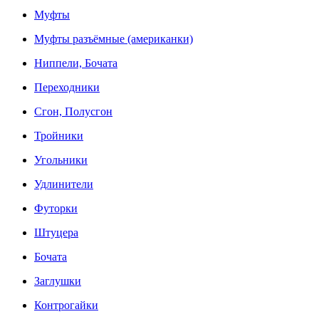
Муфты
Муфты разъёмные (американки)
Ниппели, Бочата
Переходники
Сгон, Полусгон
Тройники
Угольники
Удлинители
Футорки
Штуцера
Бочата
Заглушки
Контрогайки