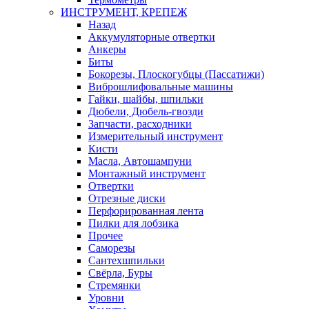
ИНСТРУМЕНТ, КРЕПЕЖ
Назад
Аккумуляторные отвертки
Анкеры
Биты
Бокорезы, Плоскогубцы (Пассатижи)
Виброшлифовальные машины
Гайки, шайбы, шпильки
Дюбели, Дюбель-гвозди
Запчасти, расходники
Измерительный инструмент
Кисти
Масла, Автошампуни
Монтажный инструмент
Отвертки
Отрезные диски
Перфорированная лента
Пилки для лобзика
Прочее
Саморезы
Сантехшпильки
Свёрла, Буры
Стремянки
Уровни