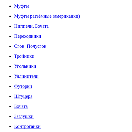
Муфты
Муфты разъёмные (американки)
Ниппели, Бочата
Переходники
Сгон, Полусгон
Тройники
Угольники
Удлинители
Футорки
Штуцера
Бочата
Заглушки
Контрогайки