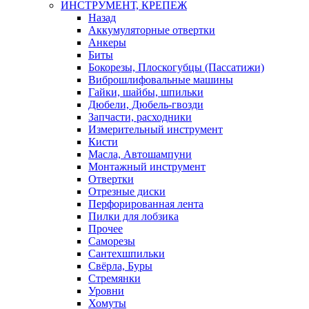
ИНСТРУМЕНТ, КРЕПЕЖ
Назад
Аккумуляторные отвертки
Анкеры
Биты
Бокорезы, Плоскогубцы (Пассатижи)
Виброшлифовальные машины
Гайки, шайбы, шпильки
Дюбели, Дюбель-гвозди
Запчасти, расходники
Измерительный инструмент
Кисти
Масла, Автошампуни
Монтажный инструмент
Отвертки
Отрезные диски
Перфорированная лента
Пилки для лобзика
Прочее
Саморезы
Сантехшпильки
Свёрла, Буры
Стремянки
Уровни
Хомуты