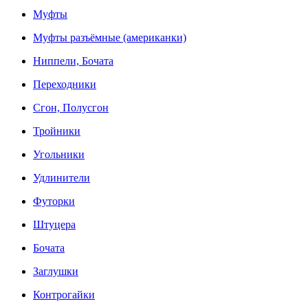
Муфты
Муфты разъёмные (американки)
Ниппели, Бочата
Переходники
Сгон, Полусгон
Тройники
Угольники
Удлинители
Футорки
Штуцера
Бочата
Заглушки
Контрогайки