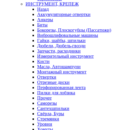
ИНСТРУМЕНТ, КРЕПЕЖ
Назад
Аккумуляторные отвертки
Анкеры
Биты
Бокорезы, Плоскогубцы (Пассатижи)
Виброшлифовальные машины
Гайки, шайбы, шпильки
Дюбели, Дюбель-гвозди
Запчасти, расходники
Измерительный инструмент
Кисти
Масла, Автошампуни
Монтажный инструмент
Отвертки
Отрезные диски
Перфорированная лента
Пилки для лобзика
Прочее
Саморезы
Сантехшпильки
Свёрла, Буры
Стремянки
Уровни
Хомуты