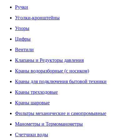
Ручки
Уголки-кронштейны
Упоры
Цифры
Вентили
Клапаны и Редукторы давления
Краны водоразборные (с носиком)
Краны для подключения бытовой техники
Краны трехходовые
Краны шаровые
Фильтры механические и самопромывные
Манометры и Термоманометры
Счетчики воды