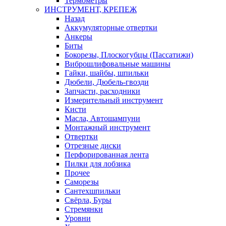
Термометры
ИНСТРУМЕНТ, КРЕПЕЖ
Назад
Аккумуляторные отвертки
Анкеры
Биты
Бокорезы, Плоскогубцы (Пассатижи)
Виброшлифовальные машины
Гайки, шайбы, шпильки
Дюбели, Дюбель-гвозди
Запчасти, расходники
Измерительный инструмент
Кисти
Масла, Автошампуни
Монтажный инструмент
Отвертки
Отрезные диски
Перфорированная лента
Пилки для лобзика
Прочее
Саморезы
Сантехшпильки
Свёрла, Буры
Стремянки
Уровни