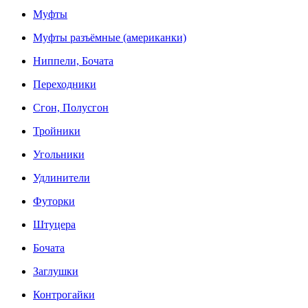
Муфты
Муфты разъёмные (американки)
Ниппели, Бочата
Переходники
Сгон, Полусгон
Тройники
Угольники
Удлинители
Футорки
Штуцера
Бочата
Заглушки
Контрогайки