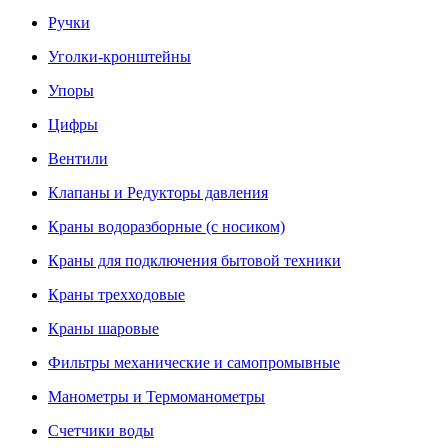
Ручки
Уголки-кронштейны
Упоры
Цифры
Вентили
Клапаны и Редукторы давления
Краны водоразборные (с носиком)
Краны для подключения бытовой техники
Краны трехходовые
Краны шаровые
Фильтры механические и самопромывные
Манометры и Термоманометры
Счетчики воды