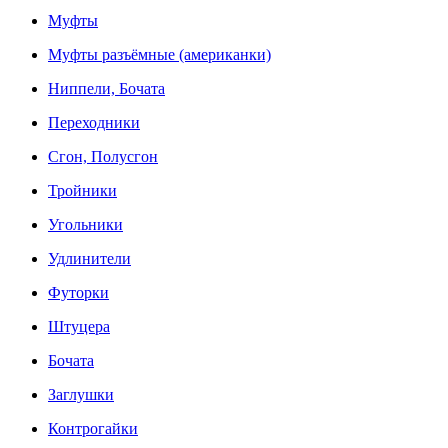
Муфты
Муфты разъёмные (американки)
Ниппели, Бочата
Переходники
Сгон, Полусгон
Тройники
Угольники
Удлинители
Футорки
Штуцера
Бочата
Заглушки
Контрогайки