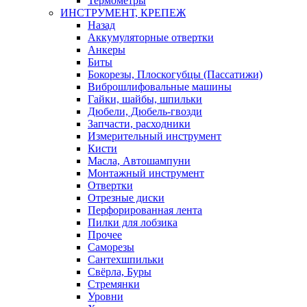
Термометры
ИНСТРУМЕНТ, КРЕПЕЖ
Назад
Аккумуляторные отвертки
Анкеры
Биты
Бокорезы, Плоскогубцы (Пассатижи)
Виброшлифовальные машины
Гайки, шайбы, шпильки
Дюбели, Дюбель-гвозди
Запчасти, расходники
Измерительный инструмент
Кисти
Масла, Автошампуни
Монтажный инструмент
Отвертки
Отрезные диски
Перфорированная лента
Пилки для лобзика
Прочее
Саморезы
Сантехшпильки
Свёрла, Буры
Стремянки
Уровни