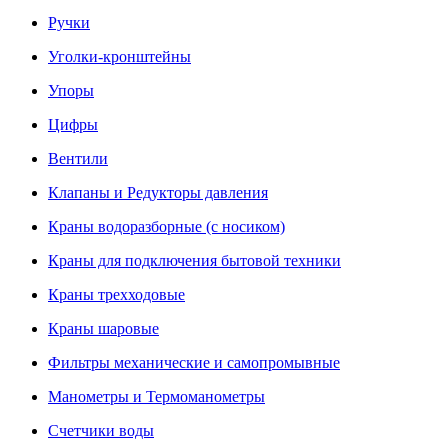
Ручки
Уголки-кронштейны
Упоры
Цифры
Вентили
Клапаны и Редукторы давления
Краны водоразборные (с носиком)
Краны для подключения бытовой техники
Краны трехходовые
Краны шаровые
Фильтры механические и самопромывные
Манометры и Термоманометры
Счетчики воды