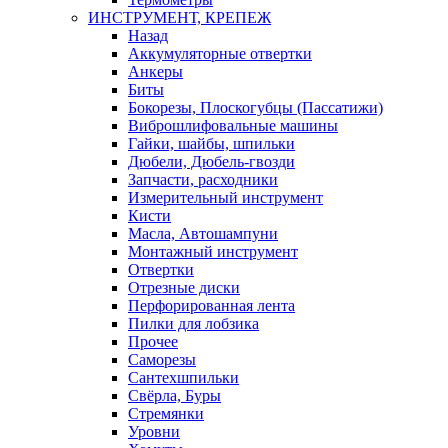
ИНСТРУМЕНТ, КРЕПЕЖ
Назад
Аккумуляторные отвертки
Анкеры
Биты
Бокорезы, Плоскогубцы (Пассатижи)
Виброшлифовальные машины
Гайки, шайбы, шпильки
Дюбели, Дюбель-гвозди
Запчасти, расходники
Измерительный инструмент
Кисти
Масла, Автошампуни
Монтажный инструмент
Отвертки
Отрезные диски
Перфорированная лента
Пилки для лобзика
Прочее
Саморезы
Сантехшпильки
Свёрла, Буры
Стремянки
Уровни