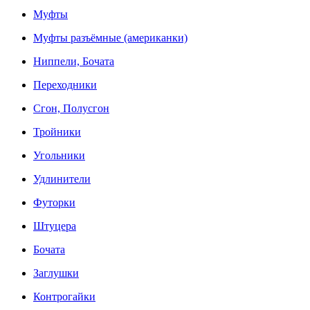
Муфты
Муфты разъёмные (американки)
Ниппели, Бочата
Переходники
Сгон, Полусгон
Тройники
Угольники
Удлинители
Футорки
Штуцера
Бочата
Заглушки
Контрогайки