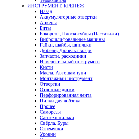
Термометры
ИНСТРУМЕНТ, КРЕПЕЖ
Назад
Аккумуляторные отвертки
Анкеры
Биты
Бокорезы, Плоскогубцы (Пассатижи)
Виброшлифовальные машины
Гайки, шайбы, шпильки
Дюбели, Дюбель-гвозди
Запчасти, расходники
Измерительный инструмент
Кисти
Масла, Автошампуни
Монтажный инструмент
Отвертки
Отрезные диски
Перфорированная лента
Пилки для лобзика
Прочее
Саморезы
Сантехшпильки
Свёрла, Буры
Стремянки
Уровни