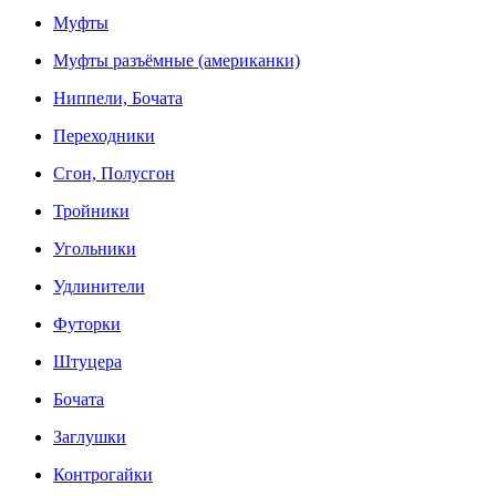
Муфты
Муфты разъёмные (американки)
Ниппели, Бочата
Переходники
Сгон, Полусгон
Тройники
Угольники
Удлинители
Футорки
Штуцера
Бочата
Заглушки
Контрогайки